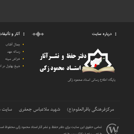
درباره سایت
آثار و تألیفا
جمال آفتاب
رساله عهد
خراش سینه
شیخ بهلول در اف
پایگاه اطلاع رسانی اسـتاد محمود زکی
مرکزفرهنگی باقرالعلوم(ع)
شهید ملاعباس جعفری
سایت ه
تمامی حقوق این سایت برای دفتر حفظ و نشر آثار استاد محمود زکی محفوظ اس