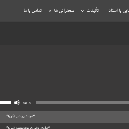
یی با استاد
تألیفات
سخنرانی ها
تماس با ما
00:00
“میلاد پیامبر (ص)”
“وفات حضرت معصومه (س)”