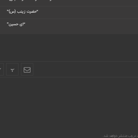
“حضرت زینب (س)”
“ای حسین”
پ
پ
 در وب منتشر خواهد شد.