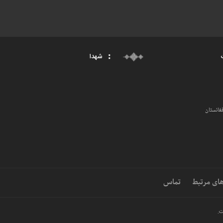
ت
شهدا
غانستان
ای مرتبط
تماس
ت.