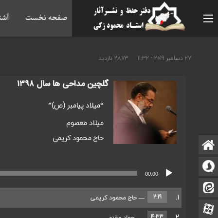
صفحه نخست
آشنا
27 دسامبر 2019 - 11:32
2873 بازدید
گلچین مداحی ها سال ۱۳۹۸
“میلاد پیامبر (ص)”
میلاد معصوم
حاج محمود کریمی
صفحه نخست
سروش
پخش‌کننده
00:00
صوت
ایتا
1.
2:19
— حاج محمود کریمی
آپارات
2.
4:33
— جواد مقدم