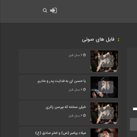
فایل های صوتی
6 سال قبل
یا حسن ای به فدایت پدر و مادرم
6 سال قبل
برای
خیلی سخته که بپرسن زائری
افزایش
6 سال قبل
یا
کاهش
صدا
میلاد پیامبر (ص) و امام صادق (ع)