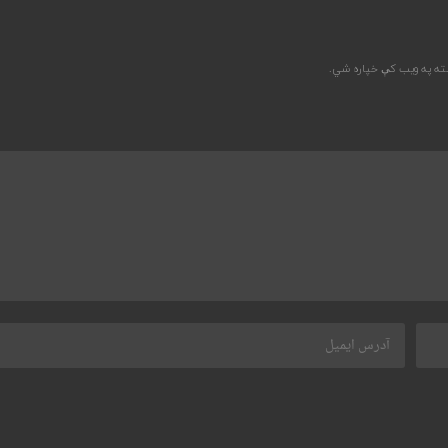
سته په ویب کې خپاره شي.