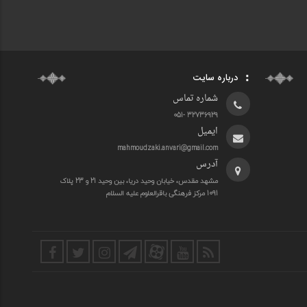
درباره سایت
شماره تماس
32736929 -051
ایمیل
mahmoudzaki.anvari@gmail.com
آدرس
مشهد مقدس، خیابان وحید دریا، بین وحید 21 و 23 پلاک
1091 مرکز فرهنگی باقرالعلوم علیه السلام