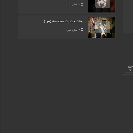
از
6 سال قبل
کلیدهای
بالا
و
وفات حضرت معصومه (س)
پایین
6 سال قبل
استفاده
کنید.