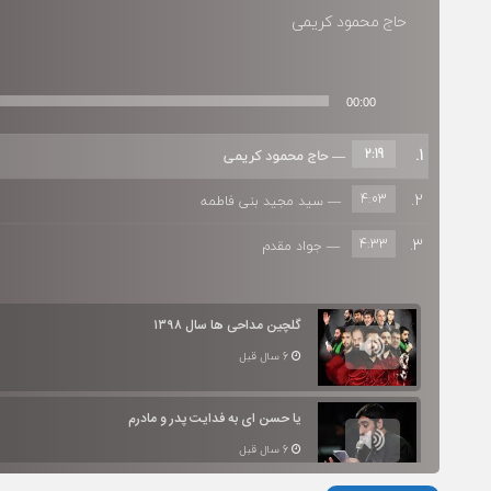
حاج محمود کریمی
پخش‌کننده
00:00
صوت
1.
2:19
— حاج محمود کریمی
2.
4:03
— سید مجید بنی فاطمه
3.
4:33
— جواد مقدم
گلچین مداحی ها سال ۱۳۹۸
6 سال قبل
یا حسن ای به فدایت پدر و مادرم
6 سال قبل