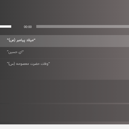
00:00
“میلاد پیامبر (ص)”
“ای حسین”
“وفات حضرت معصومه (س)”