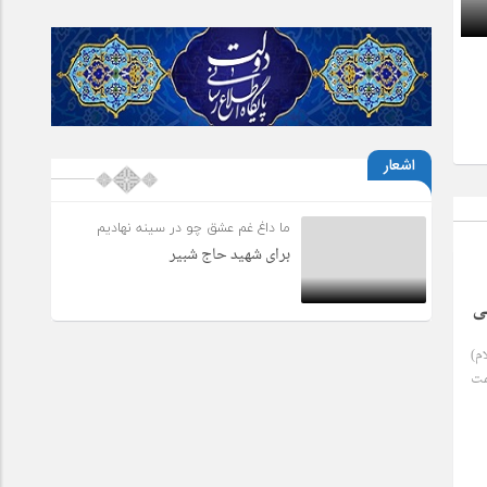
تألیفات زندگینامه؛
تألیفات زندگینام
خراش سینه
شیخ بهلول در اف
27 دسامبر 2021
27 دسامبر 2021
اشعار
ما داغ غم عشق چو در سينه نهاديم
برای شهید حاج شبیر
ی
م)
مت