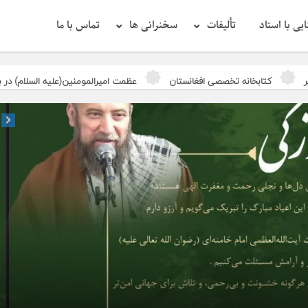
یی با استاد
تألیفات
سخنرانی ها
تماس با ما
غانستان
عظمت امیرالمومنین(علیه السلام) در بیان آیت الله جوادی آملی