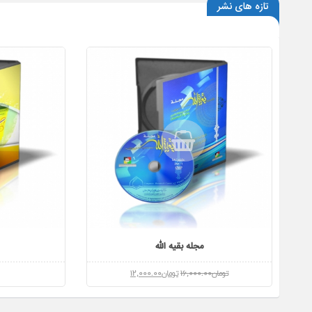
تازه های نشر
خیلی سخته که بپرسن زائری
6 سال قبل
میلاد پیامبر (ص) و امام صادق (ع)
6 سال قبل
وفات حضرت معصومه (س)
6 سال قبل
مجله بقیه الله
تومان
16,000.00
تومان
12,000.00