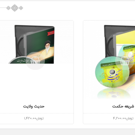
شریعه حکمت
حدیث ولایت
تومان
4,200.00
تومان
1,420.00