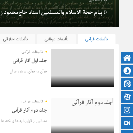
« پیام حجة الاسلام والمسلمین استاد حاج‌محمود 
تألیفات قرآنی
تألیفات عرفانی
تألیفات اخلاقی
تألیفات قرآنی؛
صفحه نخست
جلد اول آثار قرآنی
سروش
قرآن در قرآن، درباره قرآن
ایتا
6 سال قبل
آپارات
تألیفات قرآنی؛
اینستاگرام
جلد دوم آثار قرآنی
مطالبی از قرآن، آیه ها و نکته ها
زبان انگلیسی