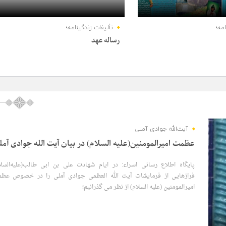
مه؛
تألیفات زندگینامه؛
رساله عهد
27 دسامبر 2021
آیت‌الله جوادی آملی
عظمت امیرالمومنین(علیه السلام) در بیان آیت الله جوادی آمل
پایگاه اطلاع رسانی اسراء: در ایام شهادت علی بن ابی طالب(علیه‌السلا
فرازهایی از فرمایشات آیت الله العظمی جوادی آملی را در خصوص عظ
امیرالمومنین (علیه السلام) از نظر می گذرانیم؛