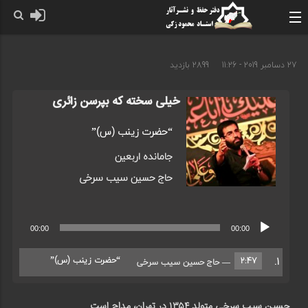
27 دسامبر 2019 - 11:26
2899 بازدید
خیلی سخته که بپرسن زائری
“حضرت زینب (س)”
جامانده اربعین
حاج حسین سیب سرخی
پخش‌کننده
00:00
00:00
صوت
1.
“حضرت زینب (س)”
2:47
— حاج حسین سیب سرخی
حسین سیب سرخی متولد ۱۳۵۴ در تهران، مداح است