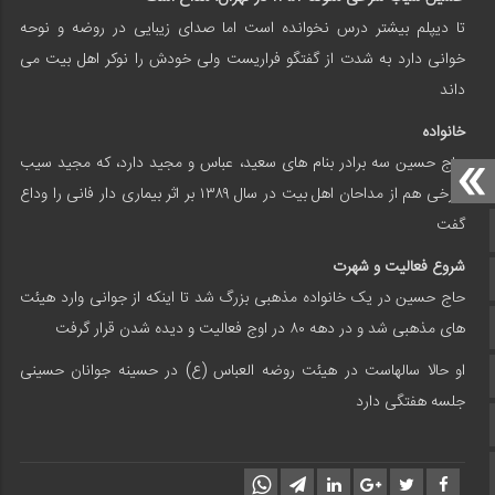
تا دیپلم بیشتر درس نخوانده است اما صدای زیبایی در روضه و نوحه
خوانی دارد به شدت از گفتگو فراریست ولی خودش را نوکر اهل بیت می
داند
خانواده
حاج حسین سه برادر بنام های سعید، عباس و مجید دارد، که مجید سیب
سرخی هم از مداحان اهل بیت در سال ۱۳۸۹ بر اثر بیماری دار فانی را وداع
گفت
صفحه نخست
شروع فعالیت و شهرت
سروش
حاج حسین در یک خانواده مذهبی بزرگ شد تا اینکه از جوانی وارد هیئت
ایتا
های مذهبی شد و در دهه ۸۰ در اوج فعالیت و دیده شدن قرار گرفت
او حالا سالهاست در هیئت روضه العباس (ع) در حسینه جوانان حسینی
آپارات
جلسه هفتگی دارد
اینستاگرام
زبان انگلیسی