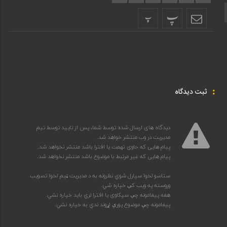
پ
پشتو
پ
ثبت دیدگاه
دیدگاه های ارسال شده توسط شما، پس از تایید توسط تیم
مدیریت در وب منتشر خواهد شد.
پیام هایی که حاوی تهمت یا افترا باشد منتشر نخواهد شد.
پیام هایی که غیر مرتبط با موضوع باشد منتشر نخواهد شد.
ستاسو لخوا سپارل شوي نظرونه به د مدیریت ټیم لخوا تصویب
وروسته په ویب کې خپاره شي.
هغه پیغامونه چې سپکاوی یا افترا لري باید خپاره نشي.
پیغامونه چې موضوع پورې اړوند ندي به خپاره نشي.