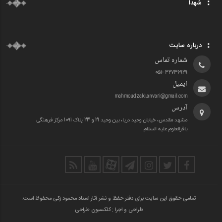
شهدا
درباره سایت
شماره تماس
32736929 -051
ایمیل
mahmoudzaki.anvari@gmail.com
آدرس
مشهد مقدس، خیابان وحید دریا، بین وحید 21 و 23 پلاک 1091 مرکز فرهنگی
باقرالعلوم علیه السلام
تمامی حقوق این سایت برای دفتر حفظ و نشر آثار استاد محمود زکی محفوظ است.
طراحی و اجرا :
کلکسیون طراحی