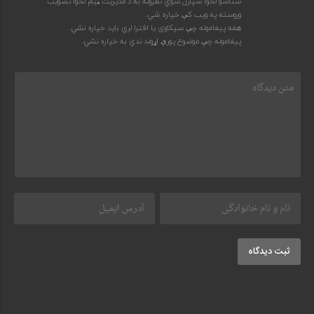
ستاسو لخوا سپارل شوي نظرونه به د مدیریت ټیم لخوا تصویب
وروسته په ویب کې خپاره شي.
هغه پیغامونه چې سپکاوی یا افترا لري باید خپاره نشي.
پیغامونه چې موضوع پورې اړوند ندي به خپاره نشي.
ثبت دیدگاه