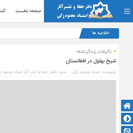
صفحه نخست
آشنا
اطلاعیه ها
تألیفات زندگینامه؛
شیخ بهلول در افغانستان
نویسنده : استاد محمود زکی
منبع : دفتر حفظ و نشر آثار استاد محمود ز
صفحه نخست
سروش
ایتا