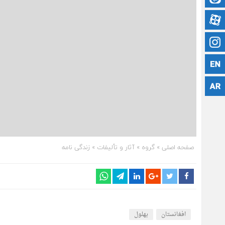
آپارات
اینستاگرام
زبان انگلیسی
پشتو
صفحه اصلی
» گروه »
آثار و تألیفات
»
زندگی نامه
افغانستان
بهلول