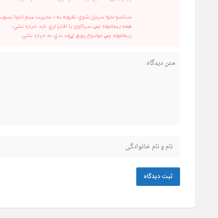
ستاسو لخوا سپارل شوي نظرونه به د مدیریت ټیم لخوا تصوی
هغه پیغامونه چې سپکاوی یا افترا لري باید خپاره نشي.
پیغامونه چې موضوع پورې اړوند ندي به خپاره نشي.
ثبت دیدگاه