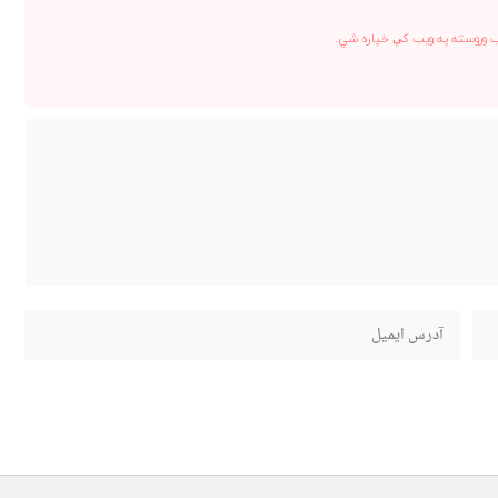
ب وروسته په ویب کې خپاره شي.