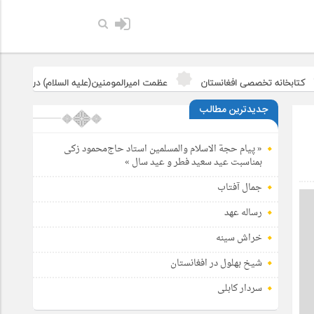
نه تخصصی افغانستان
عظمت امیرالمومنین(علیه السلام) در بیان آیت الله جو
جدیدترین مطالب
« پیام حجة الاسلام والمسلمین استاد حاج‌محمود زکی
بمناسبت عید سعید فطر و عید سال »
جمال آفتاب
رساله عهد
خراش سینه
شیخ بهلول در افغانستان
سردار کابلی