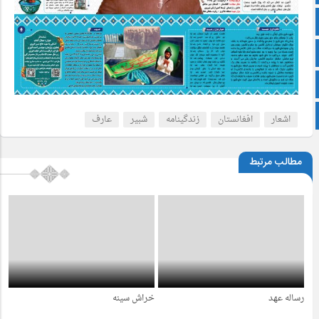
آپارات
اینستاگرام
زبان انگلیسی
پشتو
اشعار
افغانستان
زندگینامه
شبیر
عارف
مطالب مرتبط
رساله عهد
خراش سینه
4 سال قبل
4 سال قبل