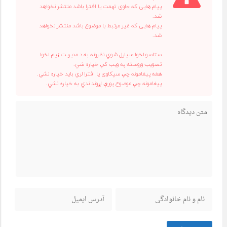
پیام هایی که حاوی تهمت یا افترا باشد منتشر نخواهد
شد.
پیام هایی که غیر مرتبط با موضوع باشد منتشر نخواهد
شد.
ستاسو لخوا سپارل شوي نظرونه به د مدیریت ټیم لخوا
تصویب وروسته په ویب کې خپاره شي.
هغه پیغامونه چې سپکاوی یا افترا لري باید خپاره نشي.
پیغامونه چې موضوع پورې اړوند ندي به خپاره نشي.