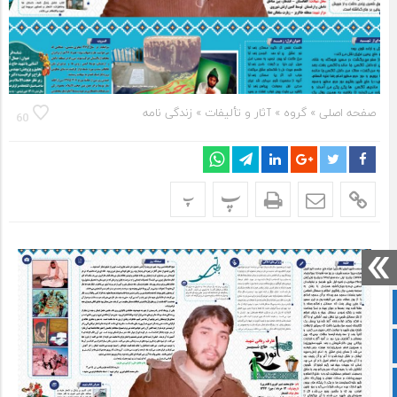
صفحه اصلی
» گروه »
آثار و تألیفات
»
زندگی نامه
60
پ
پ
صفحه نخست
سروش
ایتا