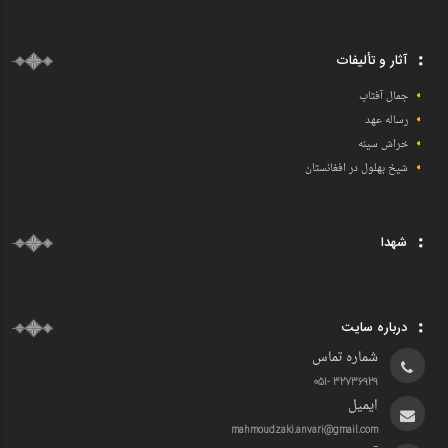
آثار و تألیفات
جمال آفتاب
رساله عهد
خراش سینه
شیخ بهلول در افغانستان
شهدا
درباره سایت
شماره تماس
32736929 -051
ایمیل
mahmoudzaki.anvari@gmail.com