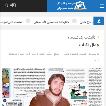
ی شهید حاج شبیر
کتابخانه تخصصی افغانستان
عظمت امیرالمومنین(ع
تألیفات زندگینامه؛
جمال آفتاب
نویسنده : استاد محمود زکی
منبع : دفتر حفظ و نشر آثار استاد محمود
زکی