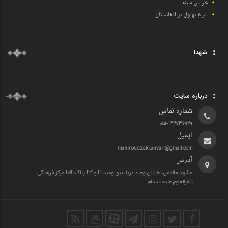
خراش سینه
شیخ بهلول در افغانستان
شهدا
درباره سایت
شماره تماس
32736929 -051
ایمیل
mahmoudzaki.anvari@gmail.com
آدرس
مشهد مقدس، خیابان وحید دریا، بین وحید 21 و 23 پلاک 1091 مرکز فرهنگی
باقرالعلوم علیه السلام