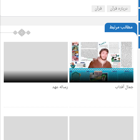
آپارات
درباره قرآن
قرآن
اینستاگرام
مطالب مرتبط
زبان انگلیسی
پشتو
جمال آفتاب
رساله عهد
4 سال قبل
4 سال قبل