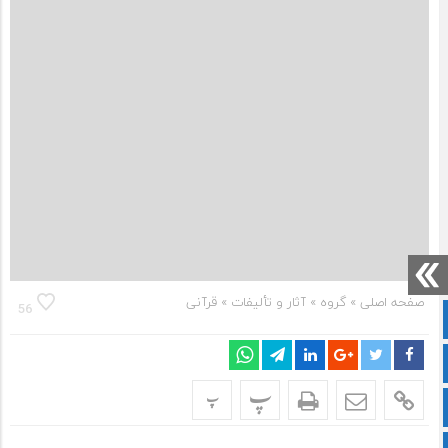
صفحه اصلی
» گروه »
آثار و تألیفات
»
قرآنی
56
صفحه نخست
سروش
پ
پ
ایتا