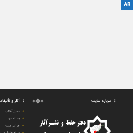
پشتو
درباره سایت
آثار و تألیفا
جمال آفتاب
رساله عهد
خراش سینه
شیخ بهلول در اف