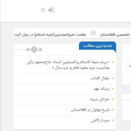
صصی افغانستان
عظمت امیرالمومنین(علیه السلام) در بیان آیت الله جوادی آم
جدیدترین مطالب
« پیام حجة الاسلام والمسلمین استاد حاج‌محمود زکی
بمناسبت عید سعید فطر و عید سال »
جمال آفتاب
رساله عهد
خراش سینه
شیخ بهلول در افغانستان
سردار کابلی