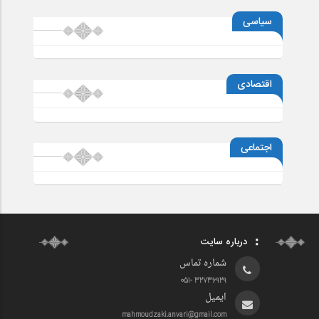
سیاسی
اقتصادی
اجتماعی
درباره سایت
شماره تماس
32736929 -051
ایمیل
mahmoudzaki.anvari@gmail.com