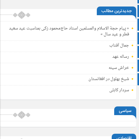
سروش
جدیدترین مطالب
ایتا
« پیام حجة الاسلام والمسلمین استاد حاج‌محمود زکی بمناسبت عید سعید
فطر و عید سال »
آپارات
جمال آفتاب
اینستاگرام
رساله عهد
زبان انگلیسی
خراش سینه
شیخ بهلول در افغانستان
پشتو
سردار کابلی
سیاسی
اقتصادی