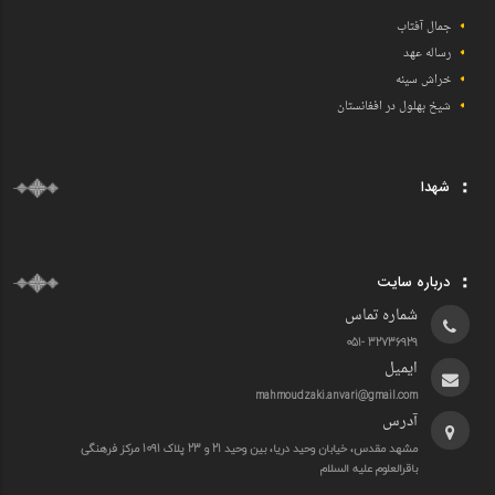
جمال آفتاب
رساله عهد
خراش سینه
شیخ بهلول در افغانستان
شهدا
درباره سایت
شماره تماس
32736929 -051
ایمیل
mahmoudzaki.anvari@gmail.com
آدرس
مشهد مقدس، خیابان وحید دریا، بین وحید 21 و 23 پلاک 1091 مرکز فرهنگی
باقرالعلوم علیه السلام