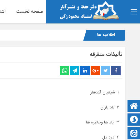
صفحه نخست
آشنا
اطلاعیه ها
تألیفات متفرقه
۱- شیعیان قندهار
صفحه نخست
۲- یاد یاران
سروش
۳- یاد ها وخاطره ها
ایتا
۴- درد دل