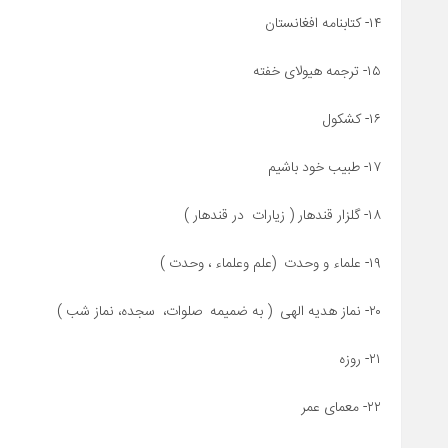
۱۴- کتابنامه افغانستان
۱۵- ترجمه هیولای خفته
۱۶- کشکول
۱۷- طبیب خود باشیم
۱۸- گلزار قندهار ( زیارات در قندهار )
۱۹- علماء و وحدت (علم وعلماء ، وحدت )
۲۰- نماز هدیه الهی ( به ضمیمه صلوات، سجده، نماز شب )
۲۱- روزه
۲۲- معمای عمر