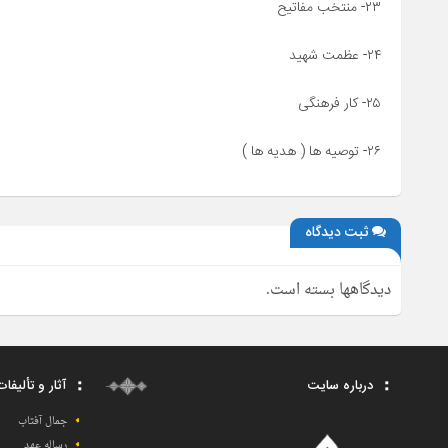
۲۳- منتخب مفاتیح
۲۴- عظمت شهید
۲۵- کار فرهنگی
۲۶- توصیه ها ( هدیه ها )
ثبت دیدگاه
دیدگاهها بسته است.
درباره سایت
آثار و تألیفا
جمال آفتاب
رساله عهد