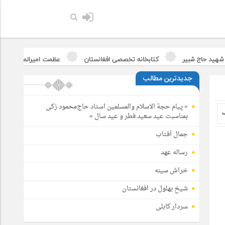
ج شبیر
کتابخانه تخصصی افغانستان
عظمت امیرالمومنین(علیه السلام
جدیدترین مطالب
« پیام حجة الاسلام والمسلمین استاد حاج‌محمود زکی
بمناسبت عید سعید فطر و عید سال »
جمال آفتاب
رساله عهد
خراش سینه
شیخ بهلول در افغانستان
سردار کابلی