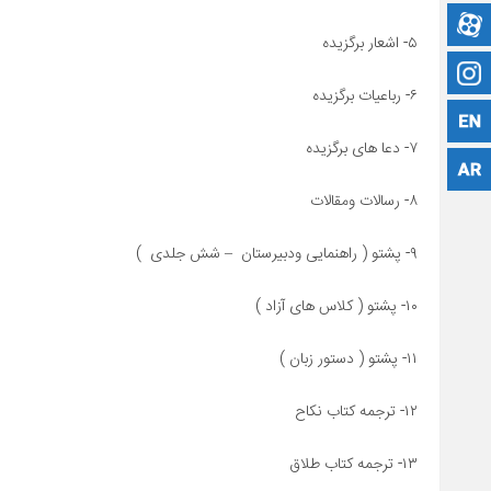
آپارات
۵- اشعار برگزیده
اینستاگرام
۶- رباعیات برگزیده
زبان انگلیسی
۷- دعا های برگزیده
پشتو
۸- رسالات ومقالات
۹- پشتو ( راهنمایی ودبیرستان – شش جلدی )
۱۰- پشتو ( کلاس های آزاد )
۱۱- پشتو ( دستور زبان )
۱۲- ترجمه کتاب نکاح
۱۳- ترجمه کتاب طلاق