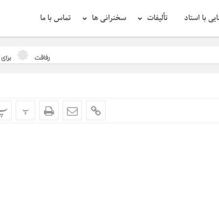
یی با استاد
تألیفات
سخنرانی ها
تماس با ما
رفاقت
برای شهید حا
پ
پ