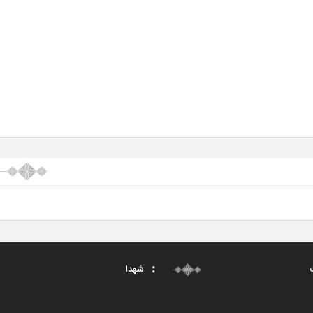
ت
شهدا