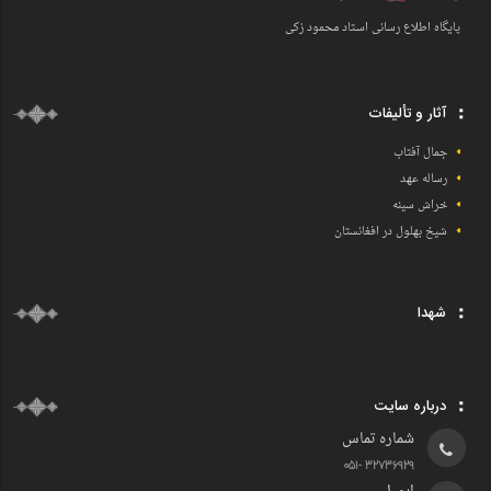
پایگاه اطلاع رسانی اسـتاد محمود زکی
آثار و تألیفات
جمال آفتاب
رساله عهد
خراش سینه
شیخ بهلول در افغانستان
شهدا
درباره سایت
شماره تماس
32736929 -051