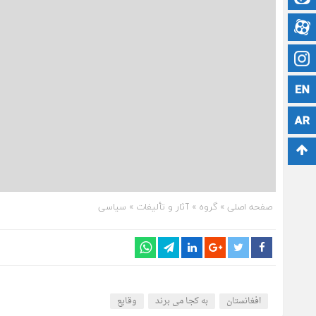
آپارات
اینستاگرام
زبان انگلیسی
پشتو
برو بالا
صفحه اصلی
» گروه »
آثار و تألیفات
»
سیاسی
افغانستان
به کجا می برند
وقایع