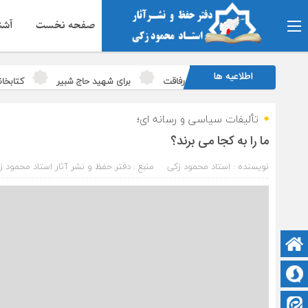
صفحه نخست
آشنا
اطلاعیه ها
رفاقت
برای شهید حاج شبیر
کتابخا
تمدن نوین اسلامی با تکیه بر حرکت عظیم اربعین
تألیفات سیاسی و رسانه ای؛
ما را به کجا می برند؟
نویسنده : استاد محمود زکی
منبع : دفتر حفظ و نشر آثار استاد محمود ز
صفحه نخست
سروش
ایتا