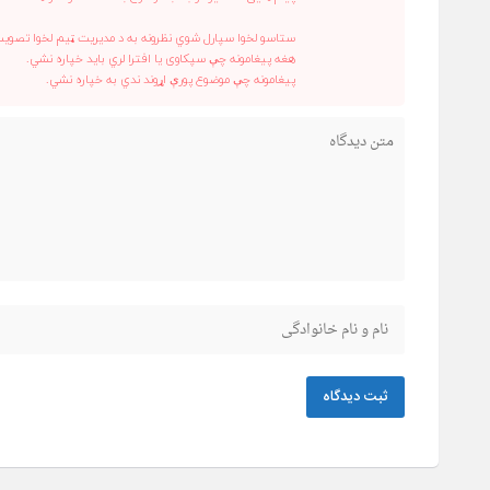
ستاسو لخوا سپارل شوي نظرونه به د مدیریت ټیم لخوا تصوی
هغه پیغامونه چې سپکاوی یا افترا لري باید خپاره نشي.
پیغامونه چې موضوع پورې اړوند ندي به خپاره نشي.
ثبت دیدگاه