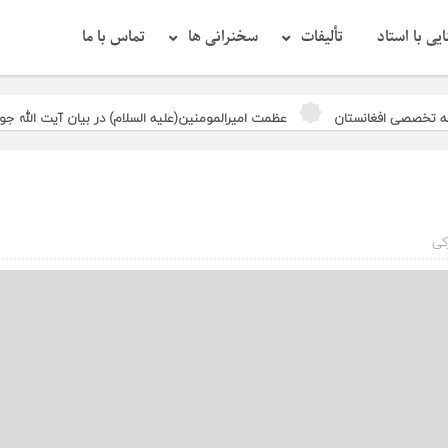
یی با استاد
تألیفات
سخنرانی ها
تماس با ما
نه تخصصی افغانستان
عظمت امیرالمومنین(علیه السلام) در بیان آیت الله جو
 ممکن می‌شود
جامعیت آقای خامنه‌ای در هیچ یک از علمای اسلام نیست
کی