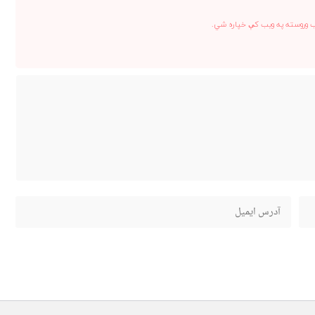
ب وروسته په ویب کې خپاره شي.