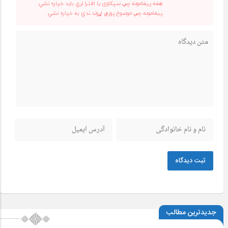
هغه پیغامونه چې سپکاوی یا افترا لري باید خپاره نشي.
پیغامونه چې موضوع پورې اړوند ندي به خپاره نشي.
ثبت دیدگاه
جدیدترین مطالب