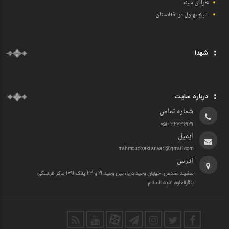
خراش سینه
شیخ بهلول در افغانستان
شهدا
درباره سایت
شماره تماس
32736929 -051
ایمیل
mahmoudzaki.anvari@gmail.com
آدرس
مشهد مقدس، خیابان وحید دریا، بین وحید 21 و 23 پلاک 1091 مرکز فرهنگی
باقرالعلوم علیه السلام