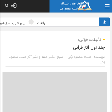
رفاقت
برای شهید حاج شبیر
تألیفات قرآنی؛
جلد اول آثار قرآنی
نویسنده : استاد محمود زکی
منبع : دفتر حفظ و نشر آثار استاد محمود
زکی