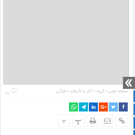
صفحه اصلی
» گروه »
آثار و تألیفات
»
قرآنی
55
صفحه نخست
سروش
پ
پ
ایتا