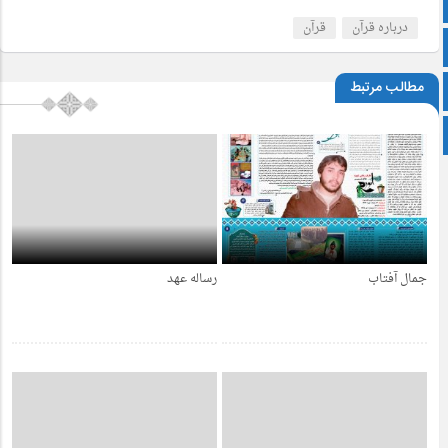
آپارات
درباره قرآن
قرآن
اینستاگرام
مطالب مرتبط
زبان انگلیسی
پشتو
جمال آفتاب
رساله عهد
4 سال قبل
4 سال قبل