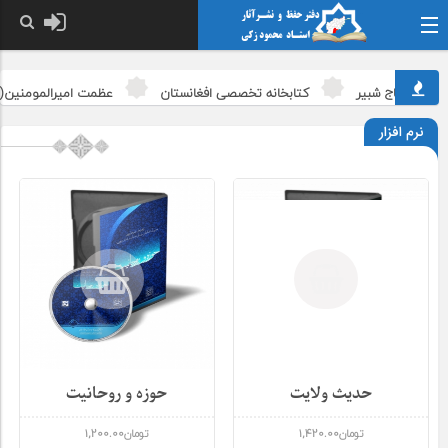
شهید حاج شبیر
کتابخانه تخصصی افغانستان
عظمت امیرالمومنین(علی
نرم افزار
حدیث ولایت
حوزه و روحانیت
تومان
1,420.00
تومان
1,200.00