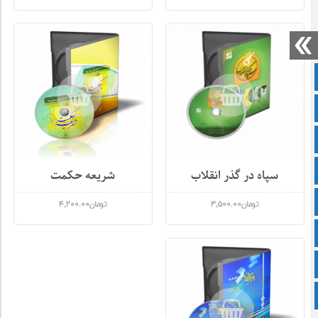
صفحه نخست
سروش
ایتا
آپارات
سپاه در گذر انقلاب
شریعه حکمت
اینستاگرام
تومان
3,500.00
تومان
4,200.00
زبان انگلیسی
پشتو
برو بالا