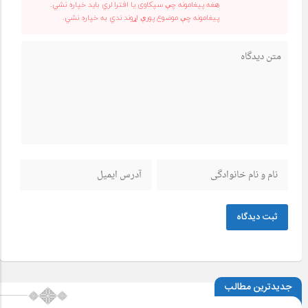
هغه پیغامونه چې سپکاوی یا افترا لري باید خپاره نشي.
پیغامونه چې موضوع پورې اړوند ندي به خپاره نشي.
ثبت دیدگاه
جدیدترین مطالب