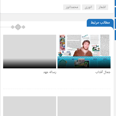
آپارات
اشعار
انوری
محمدانور
اینستاگرام
مطالب مرتبط
زبان انگلیسی
پشتو
جمال آفتاب
رساله عهد
4 سال قبل
4 سال قبل