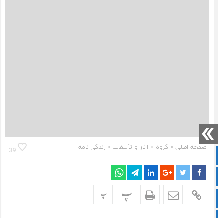
صفحه اصلی
» گروه »
آثار و تألیفات
»
زندگی نامه
39
صفحه نخست
سروش
پ
پ
ایتا