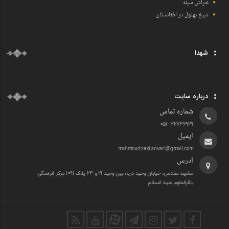
خراش سینه
شیخ بهلول در افغانستان
شهدا
درباره سایت
شماره تماس
32736929 -051
ایمیل
mahmoudzaki.anvari@gmail.com
آدرس
مشهد مقدس، خیابان وحید دریا، بین وحید 21 و 23 پلاک 1091 مرکز فرهنگی
باقرالعلوم علیه السلام